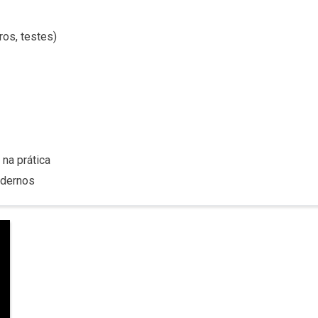
ros, testes)
na prática
odernos