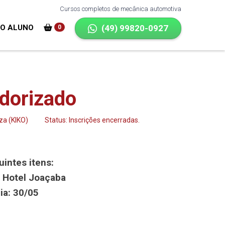
Cursos completos de mecânica automotiva
DO ALUNO
(49) 99820-0927
0
adorizado
za (KIKO)
Status: Inscrições encerradas.
intes itens:
-
Hotel Joaçaba
ia: 30/05