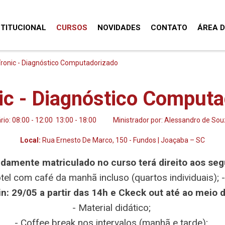
STITUCIONAL
CURSOS
NOVIDADES
CONTATO
ÁREA 
Tronic - Diagnóstico Computadorizado
ic - Diagnóstico Comput
rio: 08:00 - 12:00 13:00 - 18:00
Ministrador por: Alessandro de Sou
Local:
Rua Ernesto De Marco, 150 - Fundos | Joaçaba – SC
idamente matriculado no curso terá direito aos segu
otel com café da manhã incluso (quartos individuais); 
in: 29/05 a partir das 14h e Ckeck out até ao meio d
- Material didático;
- Coffee break nos intervalos (manhã e tarde);