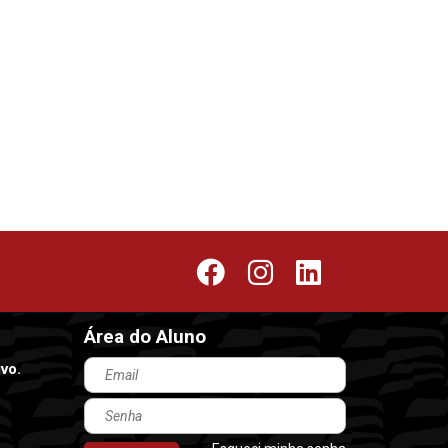
Área do Aluno
Email
vo.
Senha